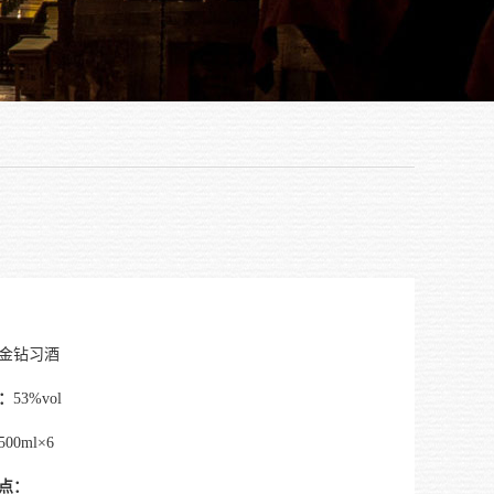
金钻习酒
：
53%vol
500ml×6
点：