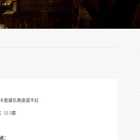
卡思黛乐黑皮诺干红
：
12.5度
点：