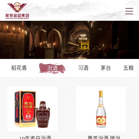
首页
关于龙
稻花香
汾酒
习酒
茅台
五粮液
新闻资
龙泉产
龙泉营
10年老白汾酒
黄盖汾酒 玻汾