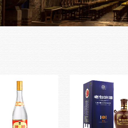
茅台
五粮液
洋河
泸州老窖
毛铺