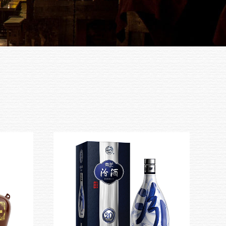
剑南春
红星
绵竹
衡水老白干