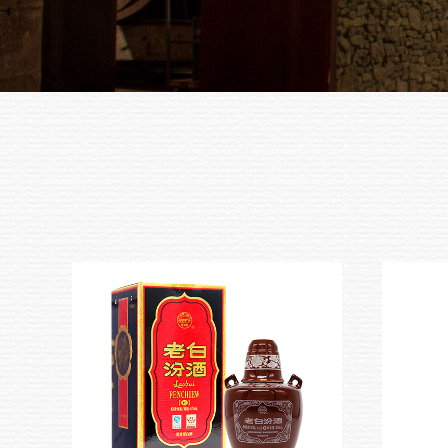
稻花香
汾酒
习酒